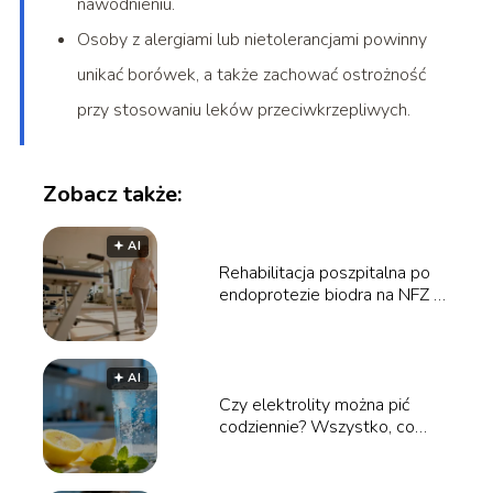
nawodnieniu.
Osoby z alergiami lub nietolerancjami powinny
unikać borówek, a także zachować ostrożność
przy stosowaniu leków przeciwkrzepliwych.
Zobacz także:
🟅 AI
Rehabilitacja poszpitalna po
endoprotezie biodra na NFZ –
poradnik
🟅 AI
Czy elektrolity można pić
codziennie? Wszystko, co
musisz wiedzieć