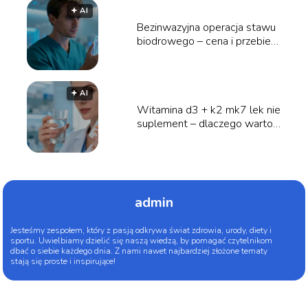
🟅 AI
Bezinwazyjna operacja stawu
biodrowego – cena i przebieg
zabiegu
🟅 AI
Witamina d3 + k2 mk7 lek nie
suplement – dlaczego warto
wybrać?
admin
Jesteśmy zespołem, który z pasją odkrywa świat zdrowia, urody, diety i
sportu. Uwielbiamy dzielić się naszą wiedzą, by pomagać czytelnikom
dbać o siebie każdego dnia. Z nami nawet najbardziej złożone tematy
stają się proste i inspirujące!