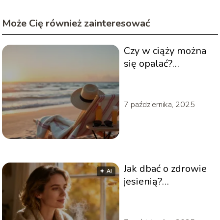
Może Cię również zainteresować
Czy w ciąży można
się opalać?
Bezpieczne porady
dla przyszłych mam
7 października, 2025
Jak dbać o zdrowie
🟅 AI
jesienią?
Sprawdzone
sposoby na
odporność