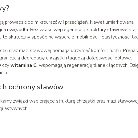
wy?
ogą prowadzić do mikrourazów i przeciążeń. Nawet umiarkowana
na i więzadła. Bez właściwej regeneracji struktury stawowe stają
a to skuteczny sposób na wsparcie mobilności i elastyczności tk
stki oraz mazi stawowej pomaga utrzymać komfort ruchu. Prepar
raniczają degradację chrząstki i łagodzą dolegliwości bólowe.
y
czy
witamina C
, wspomagają regenerację tkanek łącznych. Dzię
ieku.
ach ochrony stawów
tkamy związki wspierające strukturę chrząstki oraz mazi stawowej
ji aktywnych: