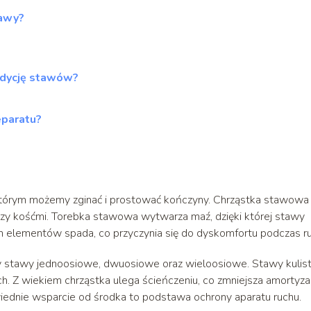
tawy?
ondycję stawów?
eparatu?
którym możemy zginać i prostować kończyny. Chrząstka stawowa
ędzy kośćmi. Torebka stawowa wytwarza maź, dzięki której stawy
ch elementów spada, co przyczynia się do dyskomfortu podczas r
 stawy jednoosiowe, dwuosiowe oraz wieloosiowe. Stawy kulist
h. Z wiekiem chrząstka ulega ścieńczeniu, co zmniejsza amortyzac
wiednie wsparcie od środka to podstawa ochrony aparatu ruchu.