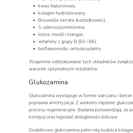
kwas hialuronowy,
kolagen hydrolizowany,
Boswellia serrata (kadzidłowiec),
S-adenozylometionina,
lizyna, miedź i mangan,
witaminy z grupy B (B3 i B6),
bioflawonoidy i antyoksydanty.
Wzajemne oddziaływanie tych składników zwiększ
warunek optymalnych rezultatów.
Glukozamina
Glukozamina występuje w formie siarczanu i bierze 
poprawia amortyzacja. Z wiekiem stężenie glukoza
procesy regeneracyjne. Badania potwierdzają, że 
kondycji oraz łagodzić dolegliwości bólowe.
Dodatkowo glukozamina pełni rolę budulca kolagen