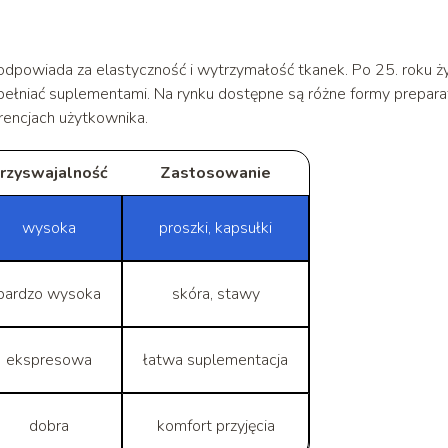
 odpowiada za elastyczność i wytrzymałość tkanek. Po 25. roku ż
upełniać suplementami. Na rynku dostępne są różne formy prepar
erencjach użytkownika.
rzyswajalność
Zastosowanie
wysoka
proszki, kapsułki
bardzo wysoka
skóra, stawy
ekspresowa
łatwa suplementacja
dobra
komfort przyjęcia