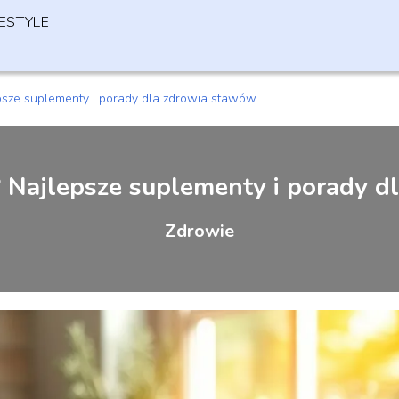
FESTYLE
psze suplementy i porady dla zdrowia stawów
? Najlepsze suplementy i porady d
Zdrowie