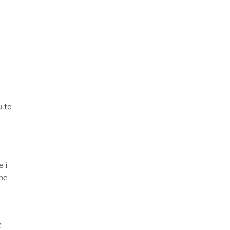
u to
e i
lne
z