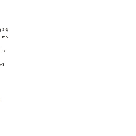
 się
anek.
aty
ki
.