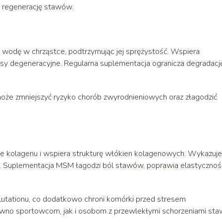
ąc regenerację stawów.
że wodę w chrząstce, podtrzymując jej sprężystość. Wspiera
cesy degeneracyjne. Regularna suplementacja ogranicza degradacj
oże zmniejszyć ryzyko chorób zwyrodnieniowych oraz złagodzić
zie kolagenu i wspiera strukturę włókien kolagenowych. Wykazuje
. Suplementacja MSM łagodzi ból stawów, poprawia elastycznoś
utationu, co dodatkowo chroni komórki przed stresem
ówno sportowcom, jak i osobom z przewlekłymi schorzeniami st