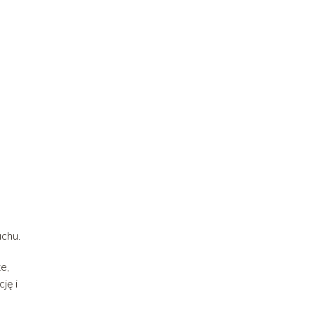
uchu.
e,
ję i