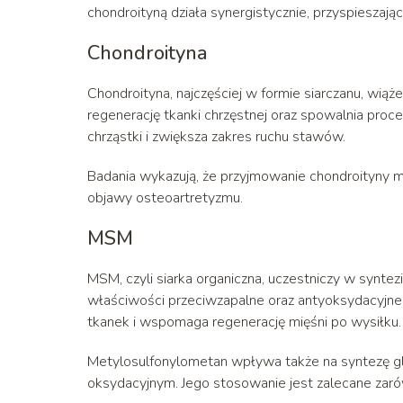
chondroityną działa synergistycznie, przyspieszaj
Chondroityna
Chondroityna, najczęściej w formie siarczanu, wią
regenerację tkanki chrzęstnej oraz spowalnia pro
chrząstki i zwiększa zakres ruchu stawów.
Badania wykazują, że przyjmowanie chondroityny m
objawy osteoartretyzmu.
MSM
MSM, czyli siarka organiczna, uczestniczy w synte
właściwości przeciwzapalne oraz antyoksydacyjne
tkanek i wspomaga regenerację mięśni po wysiłku.
Metylosulfonylometan wpływa także na syntezę gl
oksydacyjnym. Jego stosowanie jest zalecane zar