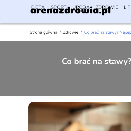
DIETA
SPORT
URODA
ZDROWIE
LI
Strona główna
/
Zdrowie
/
Co brać na stawy? Najle
Co brać na stawy