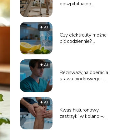
poszpitalna po
endoprotezie biodra na
NFZ – poradnik
🟅 AI
Czy elektrolity można
pić codziennie?
Wszystko, co musisz
wiedzieć
🟅 AI
Bezinwazyjna operacja
stawu biodrowego –
cena i przebieg
zabiegu
🟅 AI
Kwas hialuronowy
zastrzyki w kolano –
opinie, efekty, cena