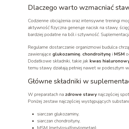
Dlaczego warto wzmacniać sta
Codzienne obciążenia oraz intensywne treningi m
aktywność fizyczna generuje nacisk na stawy, ścięg
bardziej podatne na ból i sztywność. Suplementacj
Regularne dostarczanie organizmowi budulca chrzą
zawierające
glukozaminę
,
chondroitynę
i
MSM
og
Dodatkowe składniki, takie jak
kwas hialuronow
temu stawy działają pełniej nawet w podeszłym w
Główne składniki w suplement
W preparatach na
zdrowe stawy
najczęściej spo
Poniżej zestaw najczęściej występujących substanc
siarczan glukozaminy,
siarczan chondroityny,
MSM (metylosulfonylometan),