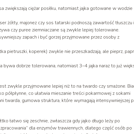
sa zwiększają ciężar posiłku, natomiast jajka gotowane w wodzie 
ser żółty, majonez czy sos tatarski podnoszą zawartość tłuszczu 
ywa czy puree ziemniaczane są zwykle lepiej tolerowane.
sywniejszy zapach i być gorzej przyjmowane przez osoby z
tka pietruszki, koperek) zwykle nie przeszkadzają, ale pieprz, pap
a bywa dobrze tolerowana, natomiast 3–4 jajka naraz to już więk
est zwykle przyjmowane lepiej niż to na twardo czy smażone. Bia
tko półpłynne, co ułatwia mieszanie treści pokarmowej z sokami
ani twarda, gumowa struktura, które wymagają intensywniejszej p
żółtko łatwo się zeschnie, zwłaszcza gdy jajko długo leży po
rozpracowania” dla enzymów trawiennych, dlatego część osób po