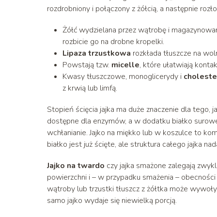
rozdrobniony i połączony z żółcią, a następnie roz
Żółć wydzielana przez wątrobę i magazynow
rozbicie go na drobne kropelki.
Lipaza trzustkowa
rozkłada tłuszcze na wol
Powstają tzw.
micelle
, które ułatwiają kontak
Kwasy tłuszczowe, monoglicerydy i
choleste
z krwią lub limfą.
Stopień ścięcia jajka ma duże znaczenie dla tego, 
dostępne dla enzymów, a w dodatku białko surowe 
wchłanianie. Jajko na miękko lub w koszulce to ko
białko jest już ścięte, ale struktura całego jajka nad
Jajko na twardo
czy jajka smażone zalegają zwykl
powierzchni i – w przypadku smażenia – obecności
wątroby lub trzustki tłuszcz z żółtka może wywoł
samo jajko wydaje się niewielką porcją.