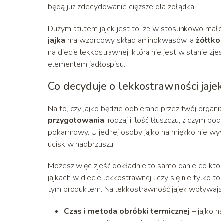
będą już zdecydowanie cięższe dla żołądka.
Dużym atutem jajek jest to, że w stosunkowo małe
jajka
ma wzorcowy skład aminokwasów, a
żółtko
na diecie lekkostrawnej, która nie jest w stanie z
elementem jadłospisu.
Co decyduje o lekkostrawności jaje
Na to, czy jajko będzie odbierane przez twój organ
przygotowania
, rodzaj i ilość tłuszczu, z czym p
pokarmowy. U jednej osoby jajko na miękko nie wy
ucisk w nadbrzuszu.
Możesz więc zjeść dokładnie to samo danie co ktoś
jajkach w diecie lekkostrawnej liczy się nie tylko 
tym produktem. Na lekkostrawność jajek wpływają
Czas i metoda obróbki termicznej
– jajko n