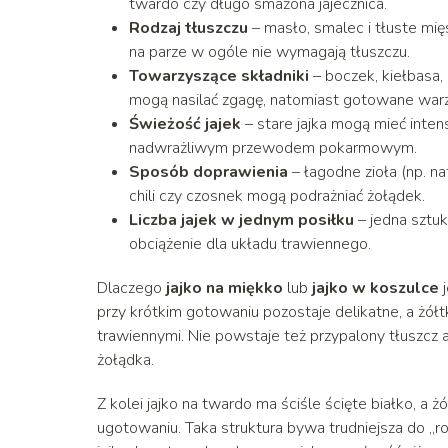
twardo czy długo smażona jajecznica.
Rodzaj tłuszczu
– masło, smalec i tłuste mię
na parze w ogóle nie wymagają tłuszczu.
Towarzyszące składniki
– boczek, kiełbasa, 
mogą nasilać zgagę, natomiast gotowane warz
Świeżość jajek
– stare jajka mogą mieć inten
nadwrażliwym przewodem pokarmowym.
Sposób doprawienia
– łagodne zioła (np. na
chili czy czosnek mogą podrażniać żołądek.
Liczba jajek w jednym posiłku
– jedna sztuk
obciążenie dla układu trawiennego.
Dlaczego
jajko na miękko
lub
jajko w koszulce
j
przy krótkim gotowaniu pozostaje delikatne, a żół
trawiennymi. Nie powstaje też przypalony tłuszcz 
żołądka.
Z kolei jajko na twardo ma ściśle ścięte białko, a 
ugotowaniu. Taka struktura bywa trudniejsza do „