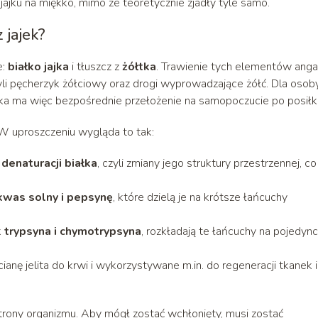
jajku na miękko, mimo że teoretycznie zjadły tyle samo.
 jajek?
e:
białko jajka
i tłuszcz z
żółtka
. Trawienie tych elementów anga
 czyli pęcherzyk żółciowy oraz drogi wyprowadzające żółć. Dla osob
ka ma więc bezpośrednie przełożenie na samopoczucie po posiłk
 W uproszczeniu wygląda to tak:
o
denaturacji białka
, czyli zmiany jego struktury przestrzennej, co
kwas solny i pepsynę
, które dzielą je na krótsze łańcuchy
k
trypsyna i chymotrypsyna
, rozkładają te łańcuchy na pojedyn
nę jelita do krwi i wykorzystywane m.in. do regeneracji tkanek i
strony organizmu. Aby mógł zostać wchłonięty, musi zostać