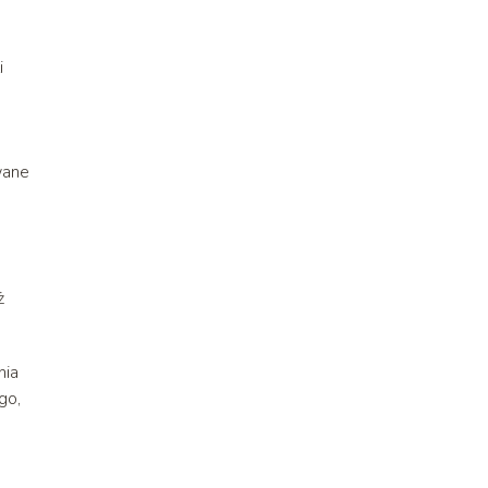
i
wane
ż
nia
go,