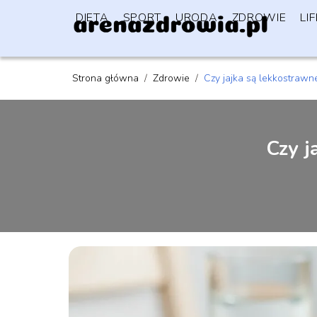
DIETA
SPORT
URODA
ZDROWIE
LI
Strona główna
/
Zdrowie
/
Czy jajka są lekkostrawn
Czy j