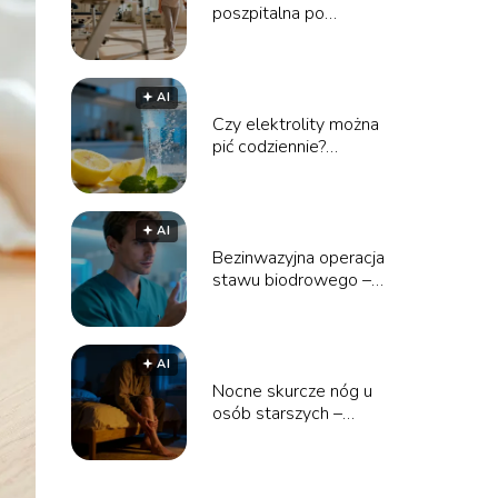
poszpitalna po
endoprotezie biodra na
NFZ – poradnik
🟅 AI
Czy elektrolity można
pić codziennie?
Wszystko, co musisz
wiedzieć
🟅 AI
Bezinwazyjna operacja
stawu biodrowego –
cena i przebieg
zabiegu
🟅 AI
Nocne skurcze nóg u
osób starszych –
przyczyny i sposoby
leczenia