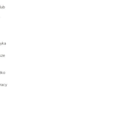
lub
i
ryka
sze
łko
racy