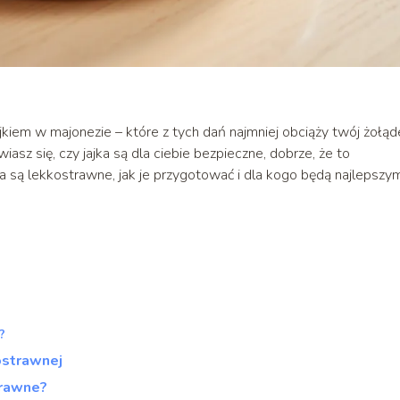
ajkiem w majonezie – które z tych dań najmniej obciąży twój żołąd
sz się, czy jajka są dla ciebie bezpieczne, dobrze, że to
ka są lekkostrawne, jak je przygotować i dla kogo będą najlepszy
?
ostrawnej
trawne?