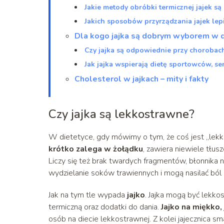
Jakie metody obróbki termicznej jajek są 
Jakich sposobów przyrządzania jajek lep
Dla kogo jajka są dobrym wyborem w d
Czy jajka są odpowiednie przy chorobach 
Jak jajka wspierają dietę sportowców, 
Cholesterol w jajkach – mity i fakty
Czy jajka są lekkostrawne?
W dietetyce, gdy mówimy o tym, że coś jest „lekko
krótko zalega w żołądku
, zawiera niewiele tłus
Liczy się też brak twardych fragmentów, błonnika 
wydzielanie soków trawiennych i mogą nasilać ból 
Jak na tym tle wypada
jajko
. Jajka mogą być lekk
termiczną oraz dodatki do dania.
Jajko na miękko,
osób na diecie lekkostrawnej. Z kolei jajecznica 