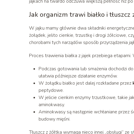
jajkach na twardo odczuwa większą pełność niż po 
Jak organizm trawi białko i tłuszcz z
W jajku mamy głównie dwa składniki energetyczn
żołądek, jelito cienkie, trzustkę i drogi żółciowe,
chorobami tych narządów sposób przyrządzenia jaj
Proces trawienia białka z jajek przebiega etapami.
Podczas gotowania lub smażenia dochodzi d
ułatwia późniejsze działanie enzymów.
W żołądku białko jest dalej rozkładane przez
peptydowe.
W jelicie cienkim enzymy trzustkowe, takie ja
aminokwasy.
Aminokwasy są następnie wchłaniane przez ścia
budowy mięśni.
Tłuszcz z żółtka wymaga nieco innej „obsługi” ze 