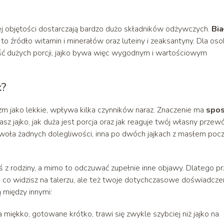
j objętości dostarczają bardzo dużo składników odżywczych.
Bia
to źródło witamin i minerałów oraz luteiny i zeaksantyny. Dla os
jeść dużych porcji, jajko bywa więc wygodnym i wartościowym
k?
izm jako lekkie, wpływa kilka czynników naraz. Znaczenie ma
spo
odasz jajko, jak duża jest porcja oraz jak reaguje twój własny przew
woła żadnych dolegliwości, inna po dwóch jajkach z masłem pocz
 z rodziny, a mimo to odczuwać zupełnie inne objawy. Dlatego pr
to, co widzisz na talerzu, ale też twoje dotychczasowe doświadcze
 między innymi:
a miękko, gotowane krótko, trawi się zwykle szybciej niż jajko na