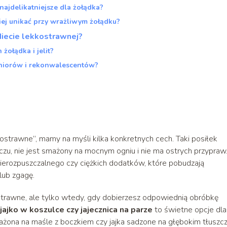
najdelikatniejsze dla żołądka?
iej unikać przy wrażliwym żołądku?
iecie lekkostrawnej?
żołądka i jelit?
seniorów i rekonwalescentów?
strawne”, mamy na myśli kilka konkretnych cech. Taki posiłek
zczu, nie jest smażony na mocnym ogniu i nie ma ostrych przypraw
nierozpuszczalnego czy ciężkich dodatków, które pobudzają
lub zgagę.
ostrawne, ale tylko wtedy, gdy dobierzesz odpowiednią obróbkę
 jajko w koszulce czy jajecznica na parze
to świetne opcje dla
smażona na maśle z boczkiem czy jajka sadzone na głębokim tłuszc