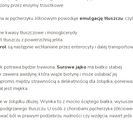
łożony przez enzymy trzustkowe:
ana w pęcherzyku żółciowym powoduje
emulgację tłuszczu
, czyl
ne kwasy tłuszczowe i monoglicerydy.
t tłuszczu z powierzchnią jelita.
rol
są następnie wchłaniane przez enterocyty i dalej transporto
jak potrawa będzie trawiona.
Surowe jajko
ma białko słabiej
zawiera awidynę, która wiąże biotynę i może osłabiać jej
mpromis między strawnością a delikatnością dla żołądka, poniewa
al jest miękka.
e w żołądku dłużej. Wynika to z mocno ściętego białka, wysusze
 podgrzanego tłuszczu. U osób z chorobami pęcherzyka żółciowe
ywać ból w prawym podżebrzu, nudności czy wzdęcia, nawet jeśli