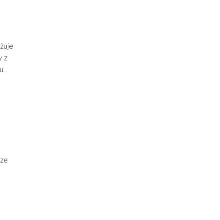
żuje
y z
u.
cze