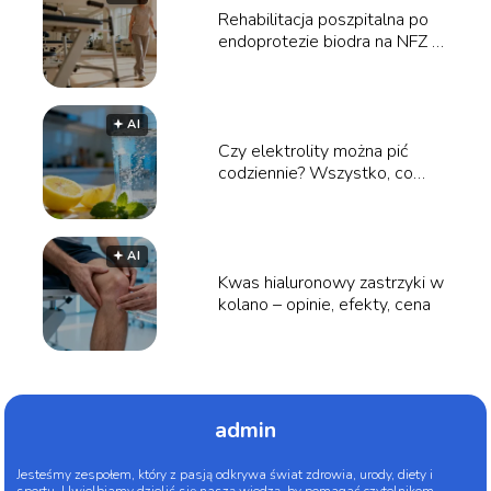
Rehabilitacja poszpitalna po
endoprotezie biodra na NFZ –
poradnik
🟅 AI
Czy elektrolity można pić
codziennie? Wszystko, co
musisz wiedzieć
🟅 AI
Kwas hialuronowy zastrzyki w
kolano – opinie, efekty, cena
admin
Jesteśmy zespołem, który z pasją odkrywa świat zdrowia, urody, diety i