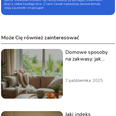
sportu. Uwielbiamy dzielić się naszą wiedzą, by pomagać czytelnikom
dbać o siebie każdego dnia. Z nami nawet najbardziej złożone tematy
stają się proste i inspirujące!
Może Cię również zainteresować
Domowe sposoby
na zakwasy: jak
szybko się ich
pozbyć?
7 października, 2025
Jaki indeks