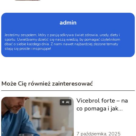
admin
Jesteśmy zespołem, który z pasją odkrywa świat zdrowia, urody, diety i
sportu. Uwielbiamy dzielić się naszą wiedzą, by pomagać czytelnikom
dbać o siebie każdego dnia. Z nami nawet najbardziej złożone tematy
stają się proste i inspirujące!
Może Cię również zainteresować
Vicebrol forte – na
🟅 AI
co pomaga i jak
stosować?
7 października, 2025