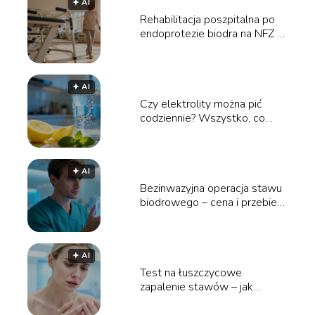
🟅 AI
Rehabilitacja poszpitalna po
endoprotezie biodra na NFZ –
poradnik
🟅 AI
Czy elektrolity można pić
codziennie? Wszystko, co
musisz wiedzieć
🟅 AI
Bezinwazyjna operacja stawu
biodrowego – cena i przebieg
zabiegu
🟅 AI
Test na łuszczycowe
zapalenie stawów – jak
przebiega i kiedy wykonać?