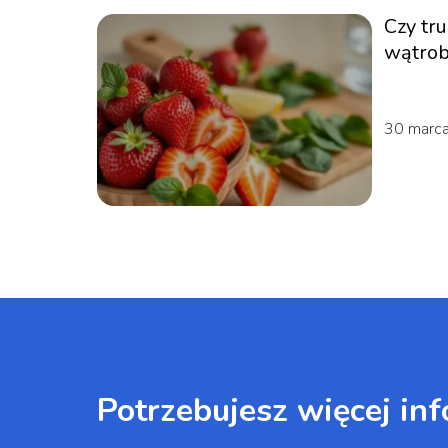
Czy tr
wątro
30 marc
Potrzebujesz więcej inf