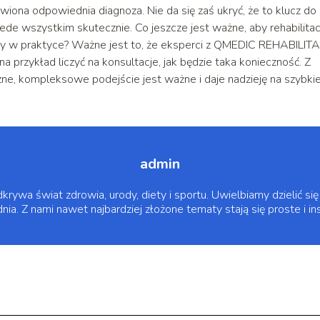
wiona odpowiednia diagnoza. Nie da się zaś ukryć, że to klucz do
ede wszystkim skutecznie. Co jeszcze jest ważne, aby rehabilita
aty w praktyce? Ważne jest to, że eksperci z QMEDIC REHABILIT
na przykład liczyć na konsultacje, jak będzie taka konieczność. Z
czne, kompleksowe podejście jest ważne i daje nadzieję na szybkie
admin
krywa świat zdrowia, urody, diety i sportu. Uwielbiamy dzielić s
ia. Z nami nawet najbardziej złożone tematy stają się proste i ins