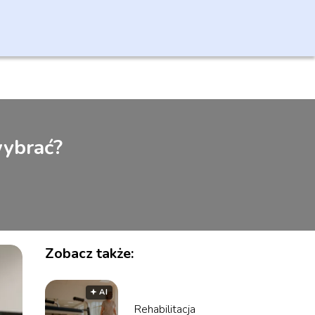
wybrać?
Zobacz także:
🟅 AI
Rehabilitacja