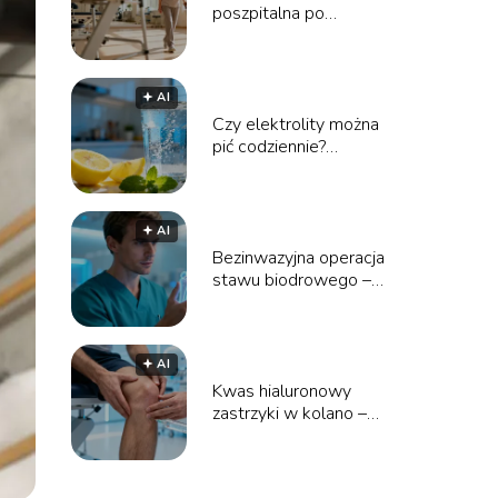
poszpitalna po
endoprotezie biodra na
NFZ – poradnik
🟅 AI
Czy elektrolity można
pić codziennie?
Wszystko, co musisz
wiedzieć
🟅 AI
Bezinwazyjna operacja
stawu biodrowego –
cena i przebieg
zabiegu
🟅 AI
Kwas hialuronowy
zastrzyki w kolano –
opinie, efekty, cena