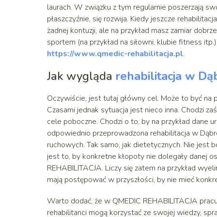
laurach. W związku z tym regularnie poszerzają sw
płaszczyźnie, się rozwija. Kiedy jeszcze rehabilita
żadnej kontuzji, ale na przykład masz zamiar dobr
sportem (na przykład na siłowni, klubie fitness itp
https://www.qmedic-rehabilitacja.pl
.
Jak wygląda
rehabilitacja w Dą
Oczywiście, jest tutaj główny cel. Może to być na 
Czasami jednak sytuacja jest nieco inna. Chodzi za
cele poboczne. Chodzi o to, by na przykład dane u
odpowiednio przeprowadzona rehabilitacja w Dąbr
ruchowych. Tak samo, jak dietetycznych. Nie jest 
jest to, by konkretne kłopoty nie dolegały danej o
REHABILITACJA. Liczy się zatem na przykład wyel
mają postępować w przyszłości, by nie mieć konkre
Warto dodać, że w QMEDIC REHABILITACJA pracu
rehabilitanci mogą korzystać ze swojej wiedzy, s