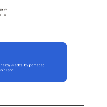
cja w
ACJA
,
ię naszą wiedzą, by pomagać
pirujące!