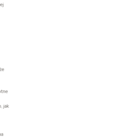
ej
kże
otne
, jak
ma