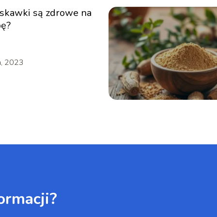
uskawki są zdrowe na
bę?
a, 2023
ormacji?