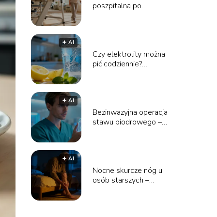
poszpitalna po
endoprotezie biodra na
NFZ – poradnik
🟅 AI
Czy elektrolity można
pić codziennie?
Wszystko, co musisz
wiedzieć
🟅 AI
Bezinwazyjna operacja
stawu biodrowego –
cena i przebieg
zabiegu
🟅 AI
Nocne skurcze nóg u
osób starszych –
przyczyny i sposoby
leczenia