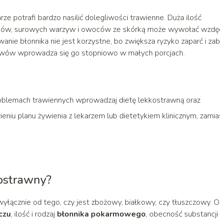
ze potrafi bardzo nasilić dolegliwości trawienne. Duża ilość
rębów, surowych warzyw i owoców ze skórką może wywołać wzdęc
wanie błonnika nie jest korzystne, bo zwiększa ryzyko zaparć i za
objawów wprowadza się go stopniowo w małych porcjach.
roblemach trawiennych wprowadzaj dietę lekkostrawną oraz
eniu planu żywienia z lekarzem lub dietetykiem klinicznym, zamia
kostrawny?
wyłącznie od tego, czy jest zbożowy, białkowy, czy tłuszczowy. O
czu
, ilość i rodzaj
błonnika pokarmowego
, obecność substancji