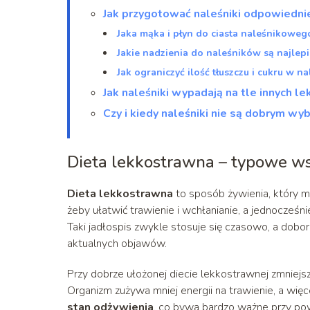
Jak przygotować naleśniki odpowiednie
Jaka mąka i płyn do ciasta naleśnikowe
Jakie nadzienia do naleśników są najlep
Jak ograniczyć ilość tłuszczu i cukru w n
Jak naleśniki wypadają na tle innych
Czy i kiedy naleśniki nie są dobrym w
Dieta lekkostrawna – typowe w
Dieta lekkostrawna
to sposób żywienia, który 
żeby ułatwić trawienie i wchłanianie, a jednocześ
Taki jadłospis zwykle stosuje się czasowo, a dobo
aktualnych objawów.
Przy dobrze ułożonej diecie lekkostrawnej zmniejsz
Organizm zużywa mniej energii na trawienie, a więce
stan odżywienia
, co bywa bardzo ważne przy p