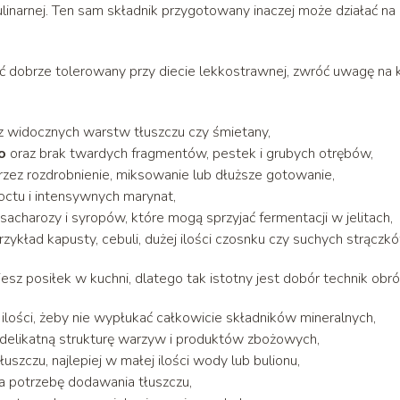
ulinarnej. Ten sam składnik przygotowany inaczej może działać na
yć dobrze tolerowany przy diecie lekkostrawnej, zwróć uwagę na k
z widocznych warstw tłuszczu czy śmietany,
o
oraz brak twardych fragmentów, pestek i grubych otrębów,
przez rozdrobnienie, miksowanie lub dłuższe gotowanie,
octu i intensywnych marynat,
sacharozy i syropów, które mogą sprzyjać fermentacji w jelitach,
ykład kapusty, cebuli, dużej ilości czosnku czy suchych strączkó
esz posiłek w kuchni, dlatego tak istotny jest dobór technik obró
ej ilości, żeby nie wypłukać całkowicie składników mineralnych,
delikatną strukturę warzyw i produktów zbożowych,
szczu, najlepiej w małej ilości wody lub bulionu,
cza potrzebę dodawania tłuszczu,