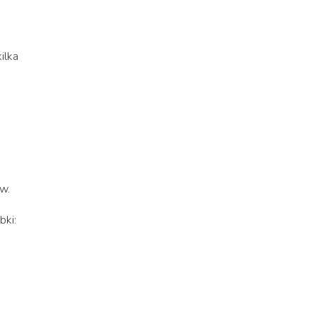
ilka
w.
bki: