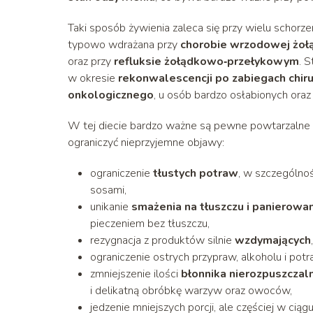
Taki sposób żywienia zaleca się przy wielu schorzen
typowo wdrażana przy
chorobie wrzodowej żołą
oraz przy
refluksie żołądkowo‑przełykowym
. S
w okresie
rekonwalescencji po zabiegach chiru
onkologicznego
, u osób bardzo osłabionych oraz
W tej diecie bardzo ważne są pewne powtarzalne 
ograniczyć nieprzyjemne objawy:
ograniczenie
tłustych potraw
, w szczególno
sosami,
unikanie
smażenia na tłuszczu i panierowa
pieczeniem bez tłuszczu,
rezygnacja z produktów silnie
wzdymających
ograniczenie ostrych przypraw, alkoholu i po
zmniejszenie ilości
błonnika nierozpuszcza
i delikatną obróbkę warzyw oraz owoców,
jedzenie mniejszych porcji, ale częściej w ci