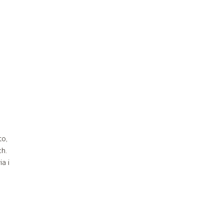
to,
h.
a i