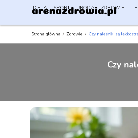
DIETA
SPORT
URODA
ZDROWIE
LI
Strona główna
/
Zdrowie
/
Czy naleśniki są lekkost
Czy nal