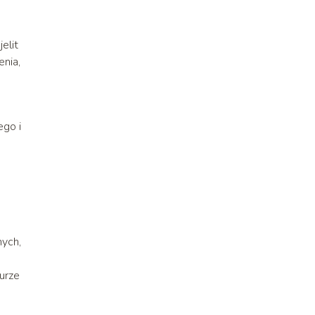
elit
enia,
ego i
nych,
urze