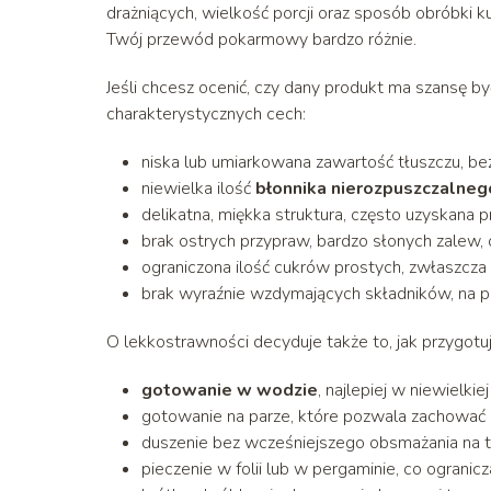
drażniących, wielkość porcji oraz sposób obróbki k
Twój przewód pokarmowy bardzo różnie.
Jeśli chcesz ocenić, czy dany produkt ma szansę b
charakterystycznych cech:
niska lub umiarkowana zawartość tłuszczu, be
niewielka ilość
błonnika nierozpuszczalneg
delikatna, miękka struktura, często uzyskana 
brak ostrych przypraw, bardzo słonych zalew, 
ograniczona ilość cukrów prostych, zwłaszcza 
brak wyraźnie wzdymających składników, na prz
O lekkostrawności decyduje także to, jak przygotuj
gotowanie w wodzie
, najlepiej w niewielki
gotowanie na parze, które pozwala zachować 
duszenie bez wcześniejszego obsmażania na tłu
pieczenie w folii lub w pergaminie, co ograni