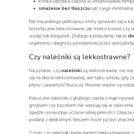
krótka obróbka cieplna w umiarkowanej temper
smażenie bez tłuszczu
lub z jego minimalną 
Nie ma jednego jadłospisu, który sprawdzi się u
teoretycznie lekkostrawne, jak mleko krowie czy
wzdęć lub biegunek. Dlatego każdą dietę, także
di
organizmu i diagnozy postawionej przez specjalistę
Czy naleśniki są lekkostrawne?
Na pytanie, czy
naleśniki
są lekkostrawne, nie ma
się na diecie lekkostrawnej, ale tylko wtedy, gdy
płynu i zawartość tłuszczu. Równie ważne są rodzaj 
Klasyczne naleśniki z grubego ciasta z mąki razowe
grzybami czy boczkiem nie wpisują się w zalecenia 
zgadze i powoduje uczucie silnej pełności. Lżejsza 
podana z delikatnym farszem może już być znacznie
O tym, czy naleśniki będą daniem lekkostrawnym, 