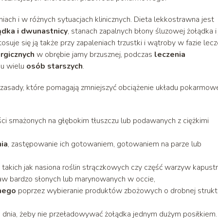
iach i w różnych sytuacjach klinicznych. Dieta lekkostrawna jest
dka i dwunastnicy
, stanach zapalnych błony śluzowej żołądka i j
tosuje się ją także przy zapaleniach trzustki i wątroby w fazie lecz
rgicznych
w obrębie jamy brzusznej, podczas
leczenia
 u wielu
osób starszych
.
zasady, które pomagają zmniejszyć obciążenie układu pokarmow
ści smażonych na głębokim tłuszczu lub podawanych z ciężkimi
nia
, zastępowanie ich gotowaniem, gotowaniem na parze lub
, takich jak nasiona roślin strączkowych czy część warzyw kapust
traw bardzo słonych lub marynowanych w occie,
lnego
poprzez wybieranie produktów zbożowych o drobnej strukt
ągu dnia, żeby nie przeładowywać żołądka jednym dużym posiłkiem.