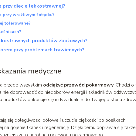
 przy diecie lekkostrawnej?
go przy wrażliwym żołądku?
iej tolerowane?
aleśnikach?
 lekkostrawnych produktów zbożowych?
yborem przy problemach trawiennych?
skazania medyczne
ma przede wszystkim
odciążyć przewód pokarmowy
. Chodzi o 
nie nie doprowadzić do niedoborów energii i składników odżywczyc
ru produktów dokonuje się indywidualnie do Twojego stanu zdrowi
ają się dolegliwości bólowe i uczucie ciężkości po posiłkach.
j na gojenie tkanek i regenerację. Dzięki temu poprawia się także
oważniejszych chorobach przewodu pokarmowego.