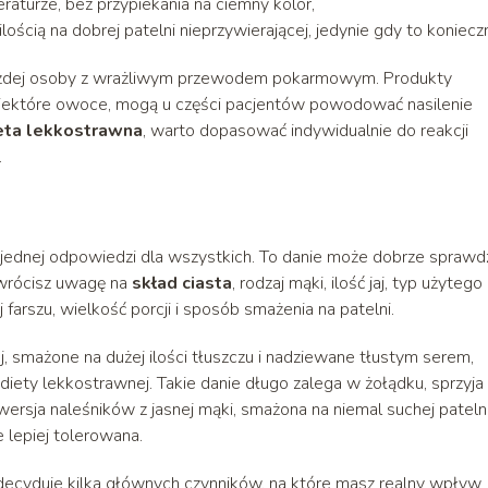
aturze, bez przypiekania na ciemny kolor,
ilością na dobrej patelni nieprzywierającej, jedynie gdy to koniecz
 każdej osoby z wrażliwym przewodem pokarmowym. Produkty
 niektóre owoce, mogą u części pacjentów powodować nasilenie
eta lekkostrawna
, warto dopasować indywidualnie do reakcji
.
 jednej odpowiedzi dla wszystkich. To danie może dobrze sprawd
 zwrócisz uwagę na
skład ciasta
, rodzaj mąki, ilość jaj, typ użytego
farszu, wielkość porcji i sposób smażenia na patelni.
j, smażone na dużej ilości tłuszczu i nadziewane tłustym serem,
diety lekkostrawnej. Takie danie długo zalega w żołądku, sprzyja
wersja naleśników z jasnej mąki, smażona na niemal suchej patelni
 lepiej tolerowana.
decyduje kilka głównych czynników, na które masz realny wpływ